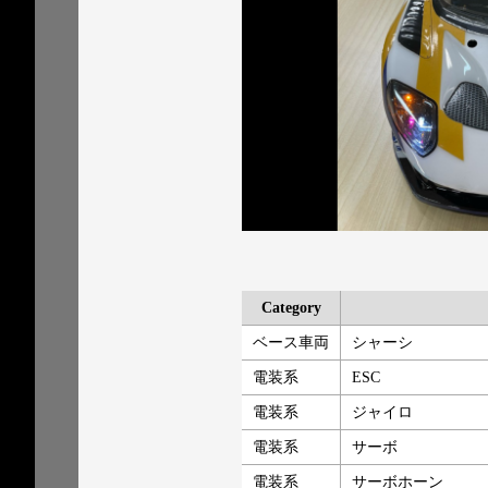
Category
ベース車両
シャーシ
電装系
ESC
電装系
ジャイロ
電装系
サーボ
電装系
サーボホーン