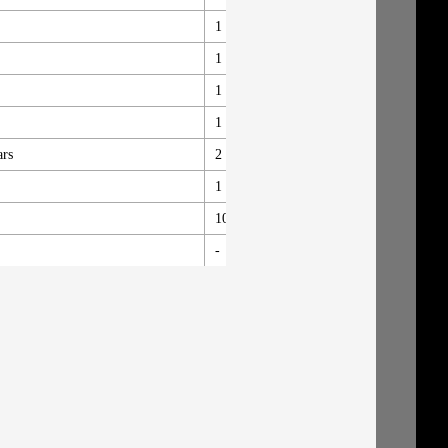
1
新規追加
YO
1
新規追加
TA
1
新規追加
TA
1
新規追加
AB
ars
2
新規追加
YO
1
新規追加
YO
10
新規追加
nais
-
ベース車両に含む
-