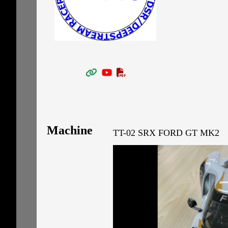
Machine
TT-02 SRX FORD GT MK2