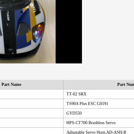
Part Name
Part Nu
TT-02 SRX
TS90A Plus ESC G0191
GYD550
HPS-CT700 Brushless Servo
Adjustable Servo Horn AD-ASH-R