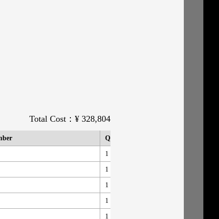
Total Cost：¥ 328,804
mber
Quantity
Base / Add
1
-
TA
1
新規追加
G-
1
新規追加
Fut
1
新規追加
Fut
1
新規追加
AD