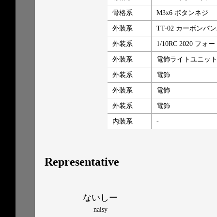
骨格系
M3x6 ボタンネジ
外装系
TT-02 カーボン
外装系
1/10RC 2020 フ
外装系
電飾ライトユニッ
外装系
電飾
外装系
電飾
外装系
電飾
内装系
-
Representative
ないしー
naisy