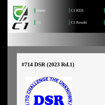
Home
C1 RDS
C1
C1 Results
#714 DSR (2023 Rd.1)