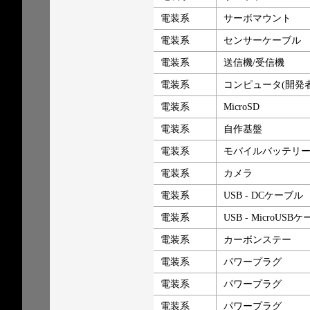
電装系
サーボマウント
電装系
センサーケーブル
電装系
送信機/受信機
電装系
コンピュータ(開発
電装系
MicroSD
電装系
自作基盤
電装系
モバイルバッテリ
電装系
カメラ
電装系
USB - DCケーブル
電装系
USB - MicroUSB
電装系
カーボンステー
電装系
パワープラグ
電装系
パワープラグ
電装系
パワープラグ