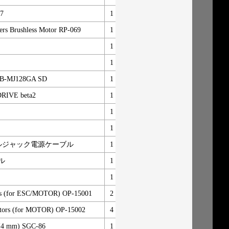
77
1
新規追加
TA
ers Brushless Motor RP-069
1
新規追加
YO
1
新規追加
Fut
1
新規追加
NV
MB-MJ128GA SD
1
新規追加
SA
DRIVE beta2
1
新規追加
nais
1
新規追加
MO
1
新規追加
Sai
 DCバレルジャック電源ケーブル
1
新規追加
Usa
ル
1
新規追加
Reri
1
新規追加
nais
rs (for ESC/MOTOR) OP-15001
2
新規追加
AC
tors (for MOTOR) OP-15002
4
新規追加
AC
h (4 mm) SGC-86
1
新規追加
SQ