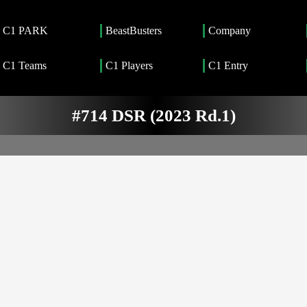
C1 PARK
BeastBusters
Company
C1 Teams
C1 Players
C1 Entry
#714 DSR (2023 Rd.1)