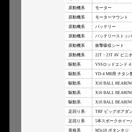
原動機系
モーター
原動機系
モーターマウント
原動機系
バッテリー
原動機系
バッテリーストッ
原動機系
衝撃吸収シート
原動機系
22T・23T AV ピニ
駆動系
VSSロッドエンド 4
駆動系
YD-4 MR用 チタ
駆動系
X10 BALL BEARING 
駆動系
X10 BALL BEARING 
駆動系
X10 BALL BEARING 
足回り系
TRF ビッグボアダ
足回り系
5本スポークホイー
骨格系
M3x10 ボタンネジ