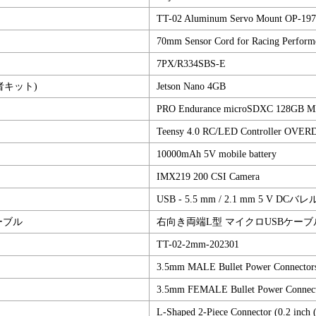
TT-02 Aluminum Servo Mount OP-19
70mm Sensor Cord for Racing Perform
7PX/R334SBS-E
者キット)
Jetson Nano 4GB
PRO Endurance microSDXC 128GB 
Teensy 4.0 RC/LED Controller OVER
ー
10000mAh 5V mobile battery
IMX219 200 CSI Camera
USB - 5.5 mm / 2.1 mm 5 V
ケーブル
右向き両端L型 マイクロUSBケーブ
TT-02-2mm-202301
3.5mm MALE Bullet Power Connecto
3.5mm FEMALE Bullet Power Connec
L-Shaped 2-Piece Connector (0.2 inc