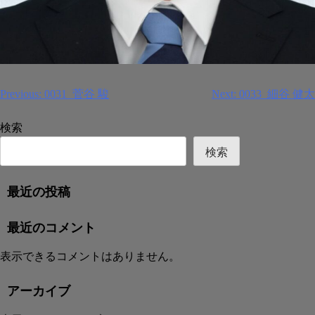
投
Previous:
0031_菅谷 駿
Next:
0033_細谷 健太
稿
検索
ナ
ビ
検索
ゲ
ー
最近の投稿
シ
ョ
最近のコメント
ン
表示できるコメントはありません。
アーカイブ