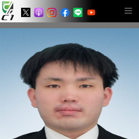
0032_草野 僚太